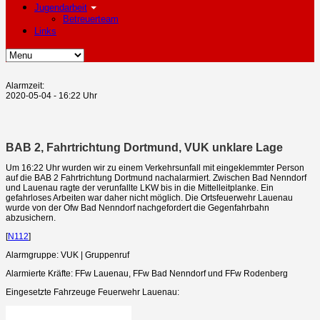
Jugendarbeit
Betreuerteam
Links
Alarmzeit:
2020-05-04 - 16:22 Uhr
BAB 2, Fahrtrichtung Dortmund, VUK unklare Lage
Um 16:22 Uhr wurden wir zu einem Verkehrsunfall mit eingeklemmter Person
auf die BAB 2 Fahrtrichtung Dortmund nachalarmiert. Zwischen Bad Nenndorf
und Lauenau ragte der verunfallte LKW bis in die Mittelleitplanke. Ein
gefahrloses Arbeiten war daher nicht möglich. Die Ortsfeuerwehr Lauenau
wurde von der Ofw Bad Nenndorf nachgefordert die Gegenfahrbahn
abzusichern.
[
N112
]
Alarmgruppe: VUK | Gruppenruf
Alarmierte Kräfte: FFw Lauenau, FFw Bad Nenndorf und FFw Rodenberg
Eingesetzte Fahrzeuge Feuerwehr Lauenau: