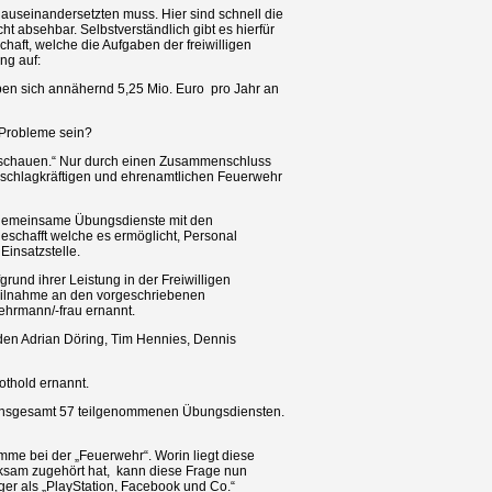
 auseinandersetzten muss. Hier sind schnell die
cht absehbar. Selbstverständlich gibt es hierfür
haft, welche die Aufgaben der freiwilligen
ng auf:
ben sich annähernd 5,25 Mio. Euro pro Jahr an
r Probleme sein?
usschauen.“ Nur durch einen Zusammenschluss
 schlagkräftigen und ehrenamtlichen Feuerwehr
 gemeinsame Übungsdienste mit den
schafft welche es ermöglicht, Personal
Einsatzstelle.
rund ihrer Leistung in der Freiwilligen
 Teilnahme an den vorgeschriebenen
ehrmann/-frau ernannt.
n Adrian Döring, Tim Hennies, Dennis
thold ernannt.
t insgesamt 57 teilgenommenen Übungsdiensten.
mme bei der „Feuerwehr“. Worin liegt diese
ksam zugehört hat, kann diese Frage nun
ger als „PlayStation, Facebook und Co.“