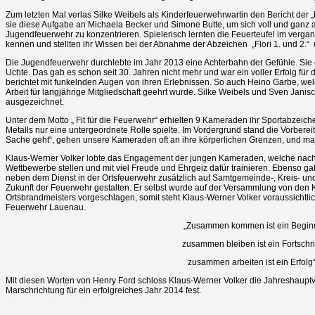
Zum letzten Mal verlas Silke Weibels als Kinderfeuerwehrwartin den Bericht der
sie diese Aufgabe an Michaela Becker und Simone Butte, um sich voll und ganz a
Jugendfeuerwehr zu konzentrieren. Spielerisch lernten die Feuerteufel im verg
kennen und stellten ihr Wissen bei der Abnahme der Abzeichen „Flori 1. und 2.“ 
Die Jugendfeuerwehr durchlebte im Jahr 2013 eine Achterbahn der Gefühle. Sie q
Uchte. Das gab es schon seit 30. Jahren nicht mehr und war ein voller Erfolg für
berichtet mit funkelnden Augen von ihren Erlebnissen. So auch Heino Garbe, welc
Arbeit für langjährige Mitgliedschaft geehrt wurde. Silke Weibels und Sven Janisc
ausgezeichnet.
Unter dem Motto „ Fit für die Feuerwehr“ erhielten 9 Kameraden ihr Sportabzeiche
Metalls nur eine untergeordnete Rolle spielte. Im Vordergrund stand die Vorberei
Sache geht“, gehen unsere Kameraden oft an ihre körperlichen Grenzen, und m
Klaus-Werner Volker lobte das Engagement der jungen Kameraden, welche nach 
Wettbewerbe stellen und mit viel Freude und Ehrgeiz dafür trainieren. Ebenso ga
neben dem Dienst in der Ortsfeuerwehr zusätzlich auf Samtgemeinde-, Kreis- und
Zukunft der Feuerwehr gestalten. Er selbst wurde auf der Versammlung von den
Ortsbrandmeisters vorgeschlagen, somit steht Klaus-Werner Volker voraussichtlic
Feuerwehr Lauenau.
„Zusammen kommen ist ein Begin
zusammen bleiben ist ein Fortschrit
zusammen arbeiten ist ein Erfolg
Mit diesen Worten von Henry Ford schloss Klaus-Werner Volker die Jahreshaupt
Marschrichtung für ein erfolgreiches Jahr 2014 fest.