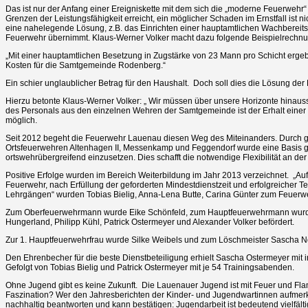
Das ist nur der Anfang einer Ereigniskette mit dem sich die „moderne Feuerwehr“
Grenzen der Leistungsfähigkeit erreicht, ein möglicher Schaden im Ernstfall ist ni
eine nahelegende Lösung, z.B. das Einrichten einer hauptamtlichen Wachbereitsc
Feuerwehr übernimmt. Klaus-Werner Volker macht dazu folgende Beispielrechnu
„Mit einer hauptamtlichen Besetzung in Zugstärke von 23 Mann pro Schicht erge
Kosten für die Samtgemeinde Rodenberg.“
Ein schier unglaublicher Betrag für den Haushalt. Doch soll dies die Lösung de
Hierzu betonte Klaus-Werner Volker: „ Wir müssen über unsere Horizonte hina
des Personals aus den einzelnen Wehren der Samtgemeinde ist der Erhalt einer
möglich.
Seit 2012 begeht die Feuerwehr Lauenau diesen Weg des Miteinanders. Durch
Ortsfeuerwehren Altenhagen II, Messenkamp und Feggendorf wurde eine Basis ge
ortswehrübergreifend einzusetzen. Dies schafft die notwendige Flexibilität an der 
Positive Erfolge wurden im Bereich Weiterbildung im Jahr 2013 verzeichnet. „Aufg
Feuerwehr, nach Erfüllung der geforderten Mindestdienstzeit und erfolgreicher
Lehrgängen“ wurden Tobias Bielig, Anna-Lena Butte, Carina Günter zum Feuerw
Zum Oberfeuerwehrmann wurde Eike Schönfeld, zum Hauptfeuerwehrmann wurde
Hungerland, Philipp Kühl, Patrick Ostermeyer und Alexander Volker befördert.
Zur 1. Hauptfeuerwehrfrau wurde Silke Weibels und zum Löschmeister Sascha No
Den Ehrenbecher für die beste Dienstbeteiligung erhielt Sascha Ostermeyer mi
Gefolgt von Tobias Bielig und Patrick Ostermeyer mit je 54 Trainingsabenden.
Ohne Jugend gibt es keine Zukunft. Die Lauenauer Jugend ist mit Feuer und Fla
Faszination? Wer den Jahresberichten der Kinder- und Jugendwartinnen aufmer
nachhaltig beantworten und kann bestätigen: Jugendarbeit ist bedeutend vielfälti