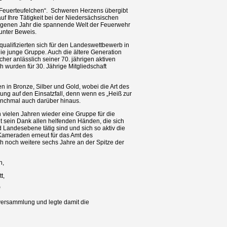
 „Feuerteufelchen“. Schweren Herzens übergibt
uf Ihre Tätigkeit bei der Niedersächsischen
angenen Jahr die spannende Welt der Feuerwehr
unter Beweis.
ualifizierten sich für den Landeswettbewerb in
 die junge Gruppe. Auch die ältere Generation
her anlässlich seiner 70. jährigen aktiven
h wurden für 30. Jährige Mitgliedschaft
n in Bronze, Silber und Gold, wobei die Art des
tung auf den Einsatzfall, denn wenn es „Heiß zur
anchmal auch darüber hinaus.
vielen Jahren wieder eine Gruppe für die
lt sein Dank allen helfenden Händen, die sich
 Landesebene tätig sind und sich so aktiv die
 Kameraden erneut für das Amt des
h noch weitere sechs Jahre an der Spitze der
n,
t,
“
versammlung und legte damit die