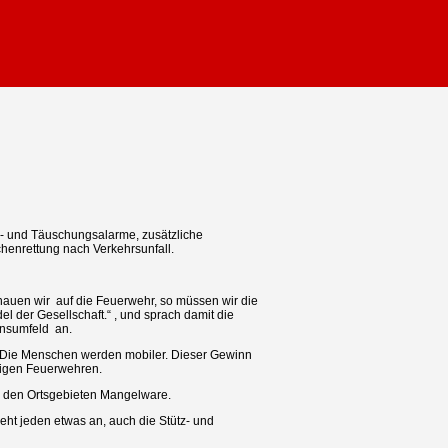
l- und Täuschungsalarme, zusätzliche
henrettung nach Verkehrsunfall.
chauen wir auf die Feuerwehr, so müssen wir die
 der Gesellschaft.“ , und sprach damit die
ensumfeld an.
en. Die Menschen werden mobiler. Dieser Gewinn
illigen Feuerwehren.
in den Ortsgebieten Mangelware.
geht jeden etwas an, auch die Stütz- und