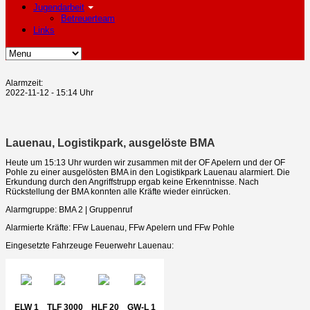
Jugendarbeit
Betreuerteam
Links
Alarmzeit:
2022-11-12 - 15:14 Uhr
Lauenau, Logistikpark, ausgelöste BMA
Heute um 15:13 Uhr wurden wir zusammen mit der OF Apelern und der OF
Pohle zu einer ausgelösten BMA in den Logistikpark Lauenau alarmiert. Die
Erkundung durch den Angriffstrupp ergab keine Erkenntnisse. Nach
Rückstellung der BMA konnten alle Kräfte wieder einrücken.
Alarmgruppe: BMA 2 | Gruppenruf
Alarmierte Kräfte: FFw Lauenau, FFw Apelern und FFw Pohle
Eingesetzte Fahrzeuge Feuerwehr Lauenau:
ELW 1
TLF 3000
HLF 20
GW-L 1