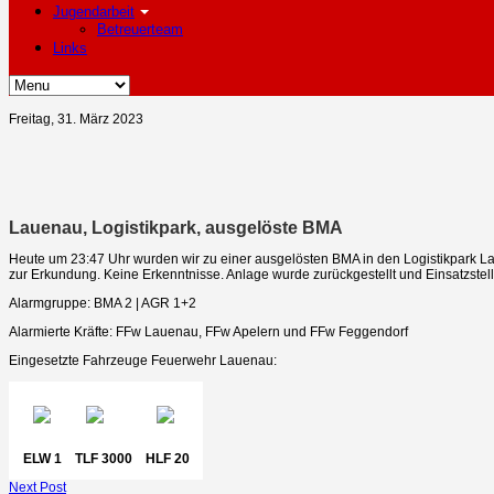
Jugendarbeit
Betreuerteam
Links
Freitag, 31. März 2023
Lauenau, Logistikpark, ausgelöste BMA
Heute um 23:47 Uhr wurden wir zu einer ausgelösten BMA in den Logistikpark La
zur Erkundung. Keine Erkenntnisse. Anlage wurde zurückgestellt und Einsatzstel
Alarmgruppe: BMA 2 | AGR 1+2
Alarmierte Kräfte: FFw Lauenau, FFw Apelern und FFw Feggendorf
Eingesetzte Fahrzeuge Feuerwehr Lauenau:
ELW 1
TLF 3000
HLF 20
Next Post