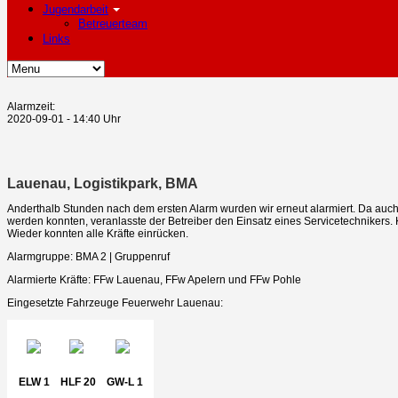
Jugendarbeit
Betreuerteam
Links
Alarmzeit:
2020-09-01 - 14:40 Uhr
Lauenau, Logistikpark, BMA
Anderthalb Stunden nach dem ersten Alarm wurden wir erneut alarmiert. Da auc
werden konnten, veranlasste der Betreiber den Einsatz eines Servicetechnikers.
Wieder konnten alle Kräfte einrücken.
Alarmgruppe: BMA 2 | Gruppenruf
Alarmierte Kräfte: FFw Lauenau, FFw Apelern und FFw Pohle
Eingesetzte Fahrzeuge Feuerwehr Lauenau:
ELW 1
HLF 20
GW-L 1