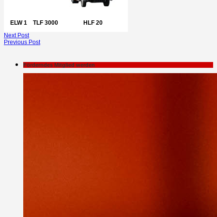
ELW 1
TLF 3000
HLF 20
Next Post
Previous Post
Förderndes Mitglied werden