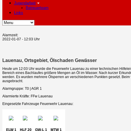
Jugendarbeit
Betreuerteam
Links
Alarmzeit:
2022-01-07 - 12:03 Uhr
Lauenau, Ortsgebiet, Ölschaden Gewässer
Heute um 12:03 Uhr wurde die Feuerwehr Lauenau zu einer technischen Hilfelei
Bereich eines Bachlaufes größere Mengen an Öl im Wasser. Nach kurzer Erkundun
werden. Es wurden mehrere Ölsperren an verschiedenen Punkten gesetzt. Beim
ausgebracht.
Alarmgruppe: T0 | AGR 1
Alarmierte Kräfte: FFw Lauenau
Eingesetzte Fahrzeuge Feuerwehr Lauenau:
ELW 1
HLF 20
GW-L 1
MTW 1