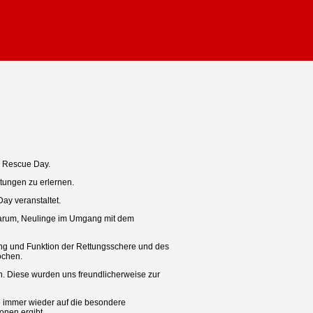
 Rescue Day.
stungen zu erlernen.
ay veranstaltet.
arum, Neulinge im Umgang mit dem
ng und Funktion der Rettungsschere und des
ochen.
n. Diese wurden uns freundlicherweise zur
 immer wieder auf die besondere
onen ergibt.