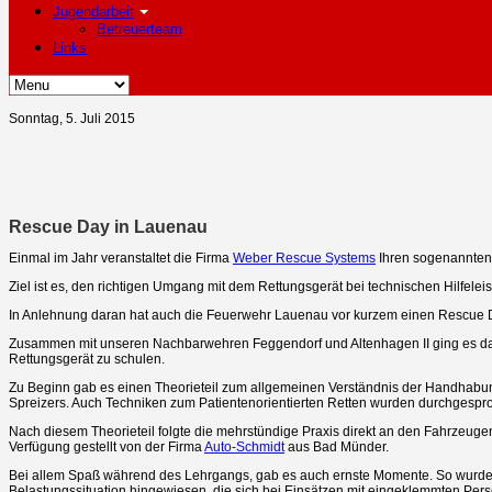
Jugendarbeit
Betreuerteam
Links
Sonntag, 5. Juli 2015
Rescue Day in Lauenau
Einmal im Jahr veranstaltet die Firma
Weber Rescue Systems
Ihren sogenannten
Ziel ist es, den richtigen Umgang mit dem Rettungsgerät bei technischen Hilfelei
In Anlehnung daran hat auch die Feuerwehr Lauenau vor kurzem einen Rescue D
Zusammen mit unseren Nachbarwehren Feggendorf und Altenhagen II ging es d
Rettungsgerät zu schulen.
Zu Beginn gab es einen Theorieteil zum allgemeinen Verständnis der Handhabu
Spreizers. Auch Techniken zum Patientenorientierten Retten wurden durchgespr
Nach diesem Theorieteil folgte die mehrstündige Praxis direkt an den Fahrzeuge
Verfügung gestellt von der Firma
Auto-Schmidt
aus Bad Münder.
Bei allem Spaß während des Lehrgangs, gab es auch ernste Momente. So wurde
Belastungssituation hingewiesen, die sich bei Einsätzen mit eingeklemmten Pers