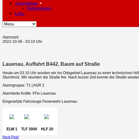
Jugendarbeit
Betreuerteam
Links
Alarmzeit:
2022-10-06 - 03:10 Uhr
Lauenau, Auffahrt B442, Baum auf Straße
Heute um 03:10 Uhr wurden wir ins Ortsgebiet Lauenau zu einer technischen Hilfe
Sturmholz. Wir räumten die Straße frei. Nach kurzer Zeit konnte die Straße wiede
Alarmgruppe: T1 | AGR 2
Alarmierte Kräfte: FFw Lauenau
Eingesetzte Fahrzeuge Feuerwehr Lauenau:
ELW 1
TLF 3000
HLF 20
Next Post