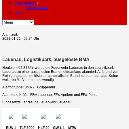
Jugendarbeit
Betreuerteam
Links
Alarmzeit:
2021-01-21 - 02:24 Uhr
Lauenau, Logistikpark, ausgelöste BMA
Heute um 02:24 Uhr wurde die Feuerwehr Lauenau in den Logistikpark
Lauenau zu einer ausgelösten Brandmeldeanlage alarmiert. Aufgrund von
Reinigungsarbeiten löste die automatische Brandmeldeanlage aus. Keine
weiteren Maßnahmen notwendig.
Alarmgruppe: BMA 2 | Gruppenruf
Alarmierte Kräfte: FFw Lauenau, FFw Apelern und FFw Pohle
Eingesetzte Fahrzeuge Feuerwehr Lauenau:
ELW 1
TLF 3000
HLF 20
GW-L 1
MTW